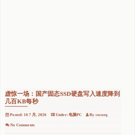
D
A
V
支
持
完
善
"
虚惊一场：国产固态SSD硬盘写入速度降到
几百KB每秒
Posted:
16 7 月, 2026
Under:
电脑PC
By
cocozq
No Comments