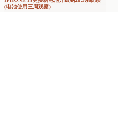
IPHONE 13更换新电池升级到26.5系统续
(电池使用三周观察)
Posted:
27 6 月, 2026
Under:
玩转手机
By
cocozq
No Comments
iPhone 13更换新电池升级到26.5系统续(电池使用三周观察) 这
"
个月月初我把家里的iPhone 13升 …
Continue reading
i
P
h
READ MORE
o
n
e
1
3
更