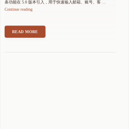
条功能在 5.0 版本引入，用于快速输入邮箱、账号、客 …
"
Continue reading
全
键
盘
READ MORE
可
可
拼
音
输
入
法
使
用
技
巧
二
：