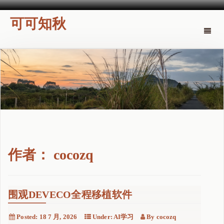
可可知秋
Toggle
naviga
作者：
cocozq
围观DEVECO全程移植软件
Posted:
18 7 月, 2026
Under:
AI学习
By
cocozq