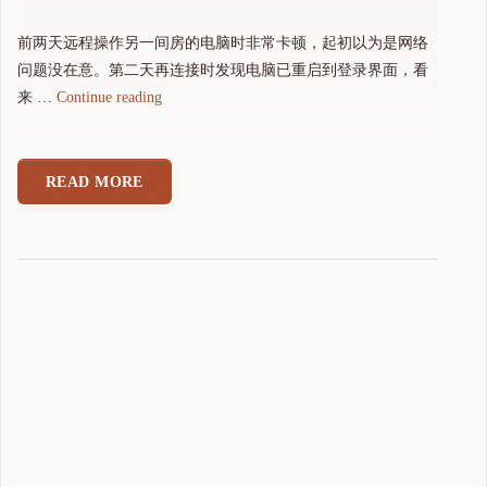
前两天远程操作另一间房的电脑时非常卡顿，起初以为是网络
问题没在意。第二天再连接时发现电脑已重启到登录界面，看
"
来 …
Continue reading
虚
惊
一
READ MORE
场
：
国
产
固
态
S
S
D
硬
盘