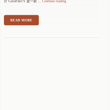
"
介 CocoFileTV 是一款 …
Continue reading
可
可
电
READ MORE
视
文
件
管
理
器
2
.
1
.
1
2
版
本