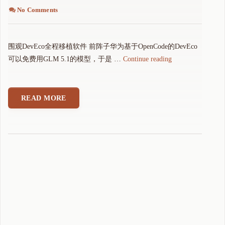
No Comments
围观DevEco全程移植软件 前阵子华为基于OpenCode的DevEco
"
可以免费用GLM 5.1的模型，于是 …
Continue reading
围
观
D
READ MORE
e
v
E
c
o
全
程
移
植
软