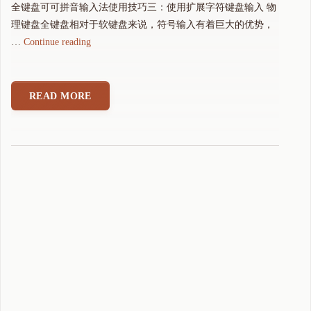
全键盘可可拼音输入法使用技巧三：使用扩展字符键盘输入 物
理键盘全键盘相对于软键盘来说，符号输入有着巨大的优势，
"
…
Continue reading
全
键
盘
READ MORE
可
可
拼
音
输
入
法
使
用
技
巧
三