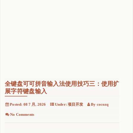
e
m
u
l
a
t
e
d
T
L
S
全键盘可可拼音输入法使用技巧三：使用扩
"
展字符键盘输入
Posted:
08 7 月, 2026
Under:
项目开发
By
cocozq
No Comments