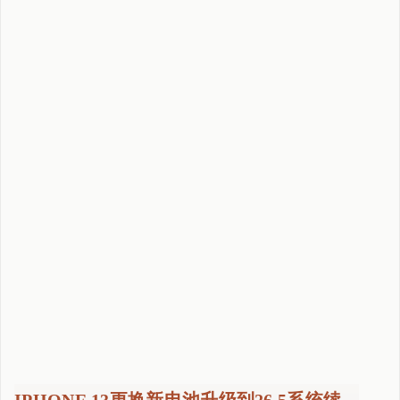
–
N
A
S
音
乐
播
放
支
持
歌
词
显
示
"