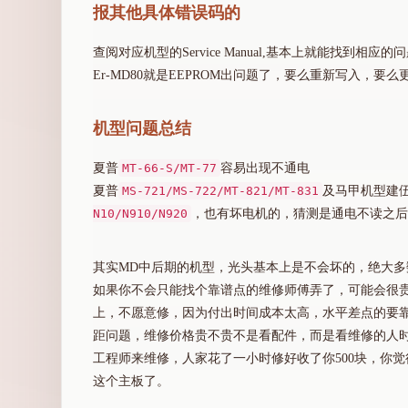
报其他具体错误码的
查阅对应机型的Service Manual,基本上就能找
Er-MD80就是EEPROM出问题了，要么重新写入，要么
机型问题总结
夏普
MT-66-S/MT-77
容易出现不通电
夏普
MS-721/MS-722/MT-821/MT-831
及马甲机型建
N10/N910/N920
，也有坏电机的，猜测是通电不读之后
其实MD中后期的机型，光头基本上是不会坏的，绝大
如果你不会只能找个靠谱点的维修师傅弄了，可能会很
上，不愿意修，因为付出时间成本太高，水平差点的要
距问题，维修价格贵不贵不是看配件，而是看维修的人时
工程师来维修，人家花了一小时修好收了你500块，你
这个主板了。