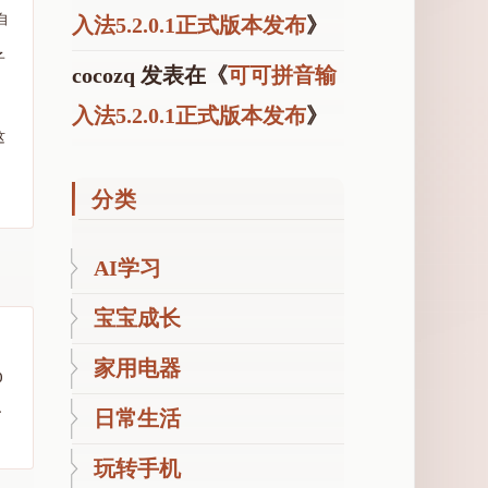
自
入法5.2.0.1正式版本发布
》
子
cocozq
发表在《
可可拼音输
入法5.2.0.1正式版本发布
》
这
分类
AI学习
宝宝成长
家用电器
0
日常生活
了
玩转手机