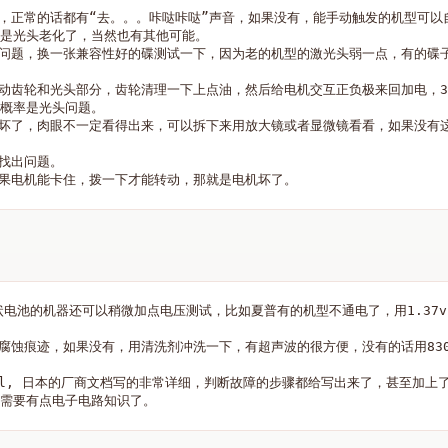
作，正常的话都有“去。。。咔哒咔哒”声音，如果没有，能手动触发的机型可以
是光头老化了，当然也有其他可能。

的问题，换一张兼容性好的碟测试一下，因为老的机型的激光头弱一点，有的碟
不动齿轮和光头部分，齿轮清理一下上点油，然后给电机交互正负极来回加电，3
概率是光头问题。

轮坏了，肉眼不一定看得出来，可以拆下来用放大镜或者显微镜看看，如果没有
找出问题。

条状电池的机器还可以稍微加点电压测试，比如夏普有的机型不通电了，用1.37v
者腐蚀痕迹，如果没有，用清洗剂冲洗一下，有超声波的很方便，没有的话用83
nual, 日本的厂商文档写的非常详细，判断故障的步骤都给写出来了，甚至加上