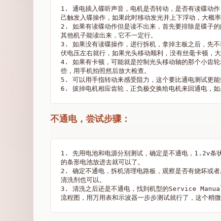
1. 通电插入碟听声音，电机是否转动，是否有读碟动
己触发入碟操作，如果此时移动发光并上下浮动，大概率
2. 如果有读碟动作但是读不出来，首先要排除是碟子
其他机子能读出来，它不一定行。

3. 如果没有读碟操作，进行拆机，拿掉主板之后，先
伏电压左右就行，如果光头移动顺利，没有丝毫卡顿，大
4. 如果有卡顿，可能就是控制光头移动轴的那个小齿
些，用手机拍照然后放大检查。

5. 可以用手指转动来感受阻力，这个要比通电测试更能
不通电，尝试步骤：
1. 先用电池和电源分别测试，确定是不通电，1.2v
的条形电池放进去就可以了。

2. 确定不通电，拆机清理电路板，观察是否有烧坏或
清洗剂也可以。

3. 清洗之后还是不通电，找到机型的Service Ma