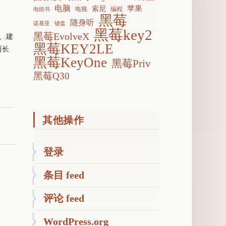
电脑
苹果
索尼
电视
编程
电纸书
黑莓
随身听
诺基亚
键盘
黑莓key2
黑莓EvolveX
、建
黑莓KEY2LE
而长
黑莓KeyOne
黑莓Priv
黑莓Q30
其他操作
登录
条目 feed
评论 feed
WordPress.org