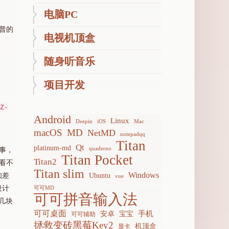
电脑PC
夏普的
电视机顶盒
随身听音乐
项目开发
Z-
Android
Linux
Deepin
iOS
Mac
macOS
MD
NetMD
notepadqq
Titan
Qt
platinum-md
quaderno
事，
Titan Pocket
Titan2
看不
Titan slim
Windows
Ubuntu
知差
vue
设计
可可MD
可可拼音输入法
几块
可可桌面
手机
安卓
宝宝
可可辅助
拯救变砖黑莓Key2
机顶盒
显卡