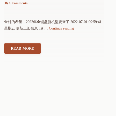
8 Comments
全村的希望，2022年全键盘新机型要来了 2022-07-01 09:59:41
"
星期五 更新上架信息 Tit …
Continue reading
2
0
2
READ MORE
2
全
键
盘
新
机
型
U
n
i