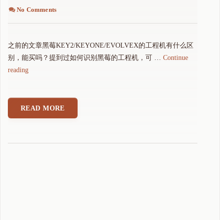
No Comments
之前的文章黑莓KEY2/KEYONE/EVOLVEX的工程机有什么区
别，能买吗？提到过如何识别黑莓的工程机，可 …
Continue
"
reading
如
何
区
READ MORE
别
黑
莓
安
卓
工
程
机
"