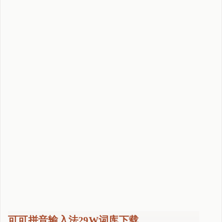
h
e
r
t
z
T
i
T
A
N
S
l
i
m
来
了
"
可可拼音输入法29W词库下载