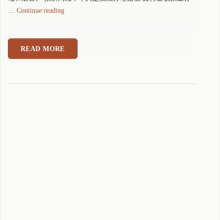
"
…
Continue reading
个
人
微
READ MORE
信
免
签
收
款
方
案
之
可
可
支
付
"