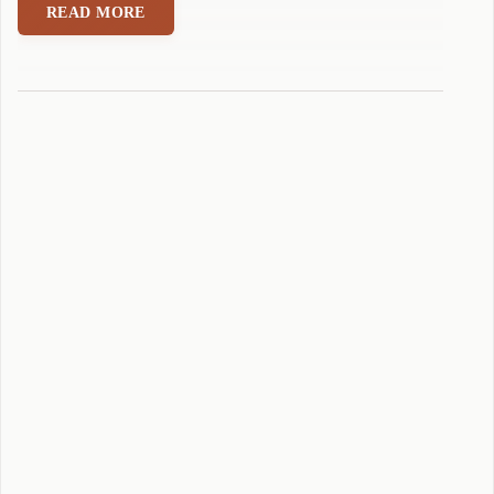
拼
READ MORE
音
输
入
法
适
配
T
i
T
A
N
S
l
i
m
"