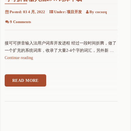
Posted:
03 4 月, 2022
Under:
项目开发
By
cocozq
9 Comments
接可可拼音输入法用户词库开发进程 经过一段时间折腾，做了
一个扩充的系统词库，收录了大量2-4个字的词汇，另外新 …
"
Continue reading
可
可
拼
READ MORE
音
输
入
法
2
9
w