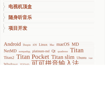
电视机顶盒
随身听音乐
项目开发
Android
macOS
MD
Linux
Deepin
iOS
Mac
Titan
NetMD
Qt
platinum-md
notepadqq
quaderno
Titan Pocket
Titan slim
Titan2
Ubuntu
vue
可可拼音输入法
Windows
可可MD
可可桌面
手机
安卓
宝宝
可可辅助
拯救变砖黑莓Key2
电脑
机顶盒
显卡
电视
电纸书
黑莓
随身听
苹果
索尼
编程
诺基亚
键盘
黑莓key2
黑莓EvolveX
黑莓KEY2LE
黑莓KeyOne
黑莓Priv
黑莓Q30