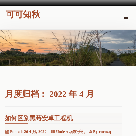
可可知秋
Toggle
naviga
月度归档：
2022 年 4 月
如何区别黑莓安卓工程机
Posted:
26 4 月, 2022
Under:
玩转手机
By
cocozq