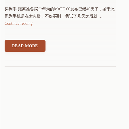
买到手 距离准备买个华为的MATE 60发布已经40天了，鉴于此
系列手机是在太火爆，不好买到，我试了几天之后就 …
"
Continue reading
M
a
t
READ MORE
e
6
0
终
于
买
到
手
了
"