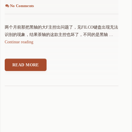
No Comments
两个月前那把黑轴的大F主控出问题了，见FILCO键盘出现无法
识别的现象，结果茶轴的这款主控也坏了，不同的是黑轴 …
"
Continue reading
祸
不
单
READ MORE
行
，
第
二
把
F
I
L
C