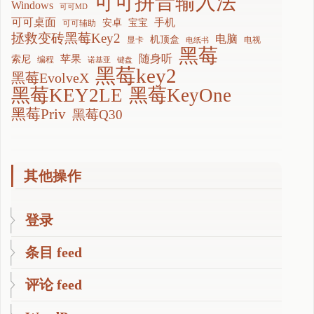
可可拼音输入法
Windows
可可MD
可可桌面
手机
安卓
宝宝
可可辅助
拯救变砖黑莓Key2
电脑
机顶盒
显卡
电视
电纸书
黑莓
随身听
苹果
索尼
编程
诺基亚
键盘
黑莓key2
黑莓EvolveX
黑莓KEY2LE
黑莓KeyOne
黑莓Priv
黑莓Q30
其他操作
登录
条目 feed
评论 feed