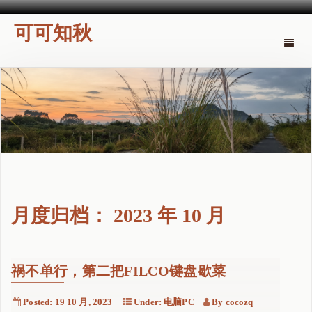
可可知秋
Toggle
naviga
月度归档：
2023 年 10 月
祸不单行，第二把FILCO键盘歇菜
Posted:
19 10 月, 2023
Under:
电脑PC
By
cocozq