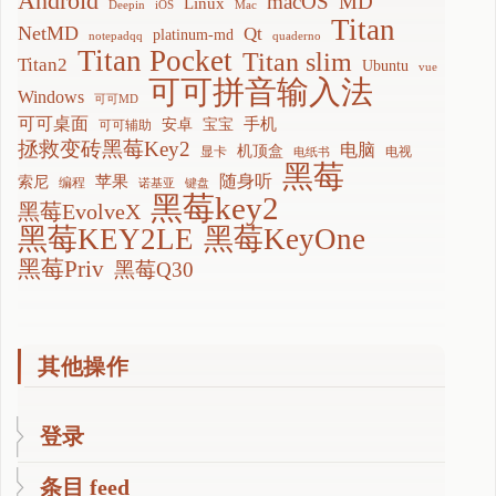
Android
macOS
MD
Linux
Deepin
iOS
Mac
Titan
NetMD
Qt
platinum-md
notepadqq
quaderno
Titan Pocket
Titan slim
Titan2
Ubuntu
vue
可可拼音输入法
Windows
可可MD
可可桌面
手机
安卓
宝宝
可可辅助
拯救变砖黑莓Key2
电脑
机顶盒
显卡
电视
电纸书
黑莓
随身听
苹果
索尼
编程
诺基亚
键盘
黑莓key2
黑莓EvolveX
黑莓KEY2LE
黑莓KeyOne
黑莓Priv
黑莓Q30
其他操作
登录
条目 feed