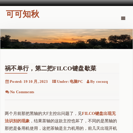
可可知秋
Toggle
naviga
祸不单行，第二把FILCO键盘歇菜
Posted:
19 10 月, 2023
Under:
电脑PC
By
cocozq
No Comments
两个月前那把黑轴的大F主控出问题了，见
FILCO键盘出现无
法识别的现象
，结果茶轴的这款主控也坏了，不同的是黑轴的
那把是备用机使用，这把茶轴是主力机用的，前几天出现开机