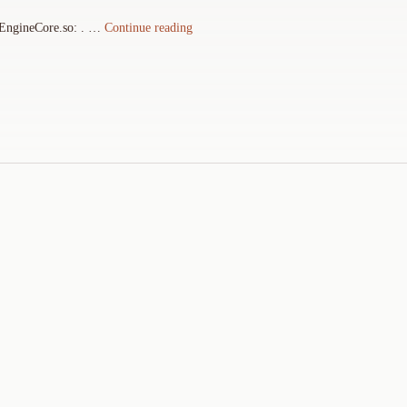
"
"
ineCore.so: . …
Continue reading
U
b
u
n
t
u
下
编
译
Q
t
项
目
出
现
l