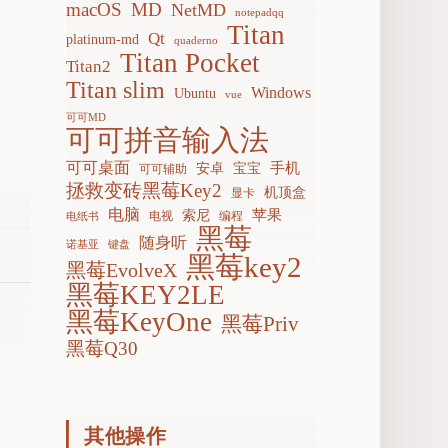
macOS
MD
NetMD
notepadqq
Titan
Qt
platinum-md
quaderno
Titan Pocket
Titan2
Titan slim
Windows
Ubuntu
vue
可可MD
可可拼音输入法
可可桌面
手机
安卓
宝宝
可可辅助
拯救变砖黑莓Key2
机顶盒
显卡
电脑
苹果
索尼
电视
编程
电纸书
黑莓
随身听
诺基亚
键盘
黑莓key2
黑莓EvolveX
黑莓KEY2LE
黑莓KeyOne
黑莓Priv
黑莓Q30
其他操作