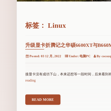
标签：
Linux
升级显卡折腾记之华硕6600XT与B660M
Posted:
03 12 月, 2022
Under:
电脑PC
By
cocoz
接显卡没有成功下山，本来还想等一段时间，后来看到有人
"
reading
升
级
显
READ MORE
卡