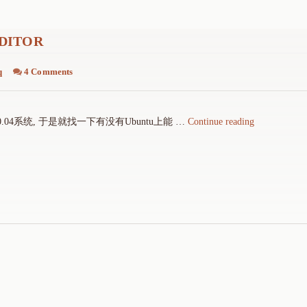
0
f
+
DITOR
华
硕
q
4 Comments
B
6
"
.04系统, 于是就找一下有没有Ubuntu上能 …
Continue reading
6
U
0
b
M
u
"
n
t
u
上
编
译
深