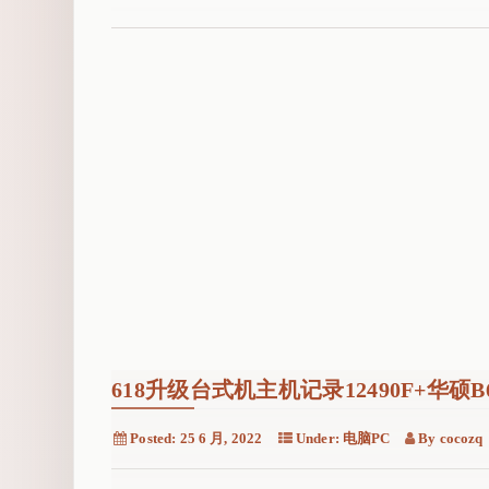
折
腾
记
之
华
硕
6
6
0
0
x
t
与
B
6
618升级台式机主机记录12490F+华硕B
6
0
Posted:
25 6 月, 2022
Under:
电脑PC
By
cocozq
M