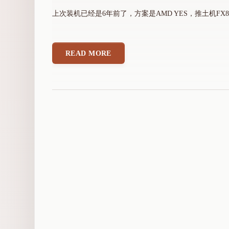
P
上次装机已经是6年前了，方案是AMD YES，推土机FX8300+
L
U
S
D
READ MORE
4
主
板
"