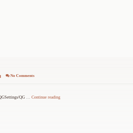
度
编
辑
器
D
e
e
p
i
n
-
q
No Comments
E
d
"
GSettings/QG …
Continue reading
i
编
t
译
o
深
r
度
"