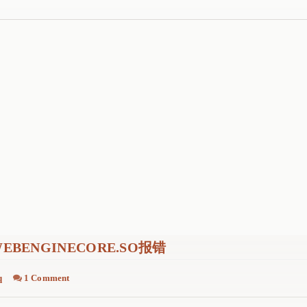
d
e
e
p
i
n
-
t
o
o
l
-
k
i
t
EBENGINECORE.SO报错
时
报
q
1 Comment
错