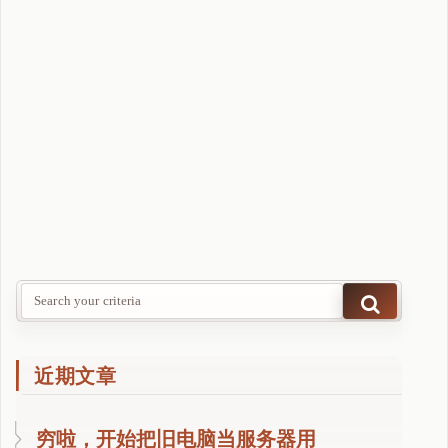
n
d
r
o
i
d
的
a
a
r
包
最
有
效
方
近期文章
案
"
穷啦，开始把旧电脑当服务器用