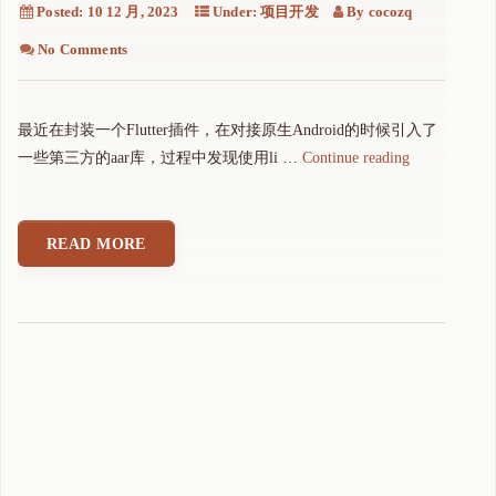
Posted:
10 12 月, 2023
Under:
项目开发
By
cocozq
No Comments
最近在封装一个Flutter插件，在对接原生Android的时候引入了
"
一些第三方的aar库，过程中发现使用li …
Continue reading
F
l
u
READ MORE
t
t
e
r
插
件
集
成
A