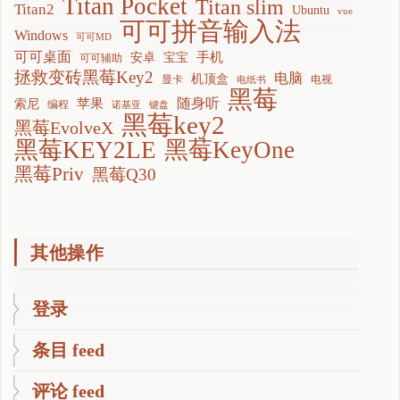
Titan Pocket
Titan slim
Titan2
Ubuntu
vue
可可拼音输入法
Windows
可可MD
可可桌面
手机
安卓
宝宝
可可辅助
拯救变砖黑莓Key2
电脑
机顶盒
显卡
电视
电纸书
黑莓
随身听
苹果
索尼
编程
诺基亚
键盘
黑莓key2
黑莓EvolveX
黑莓KEY2LE
黑莓KeyOne
黑莓Priv
黑莓Q30
其他操作
登录
条目 feed
评论 feed