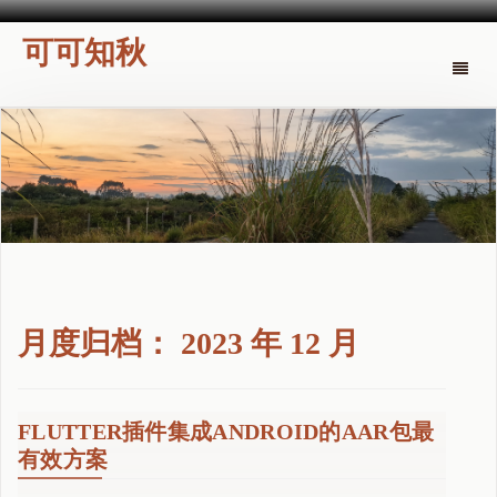
可可知秋
Toggle
naviga
月度归档：
2023 年 12 月
FLUTTER插件集成ANDROID的AAR包最
有效方案