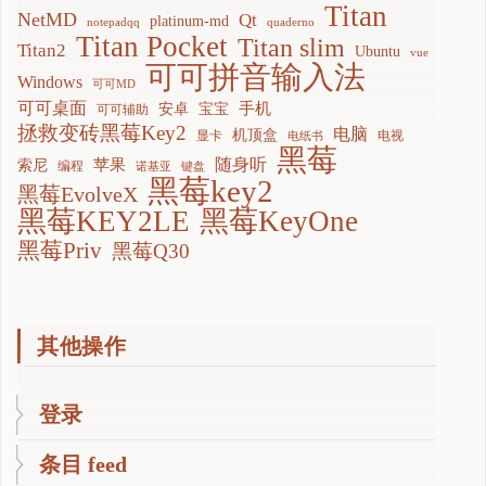
Titan
NetMD
Qt
platinum-md
notepadqq
quaderno
Titan Pocket
Titan slim
Titan2
Ubuntu
vue
可可拼音输入法
Windows
可可MD
可可桌面
手机
安卓
宝宝
可可辅助
拯救变砖黑莓Key2
电脑
机顶盒
显卡
电视
电纸书
黑莓
随身听
苹果
索尼
编程
诺基亚
键盘
黑莓key2
黑莓EvolveX
黑莓KEY2LE
黑莓KeyOne
黑莓Priv
黑莓Q30
其他操作
登录
条目 feed