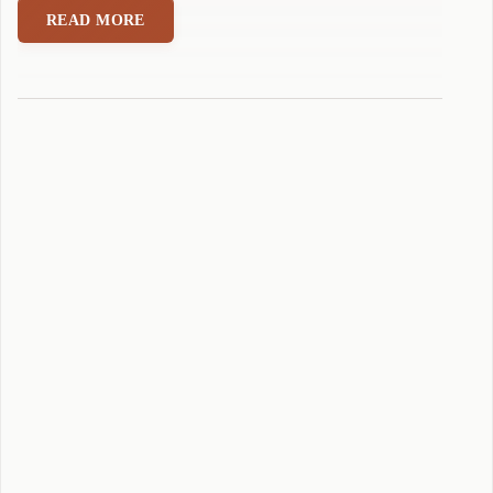
拼
READ MORE
音
输
入
法
3
.
5
.
0
.
8
版
本
发
布
"