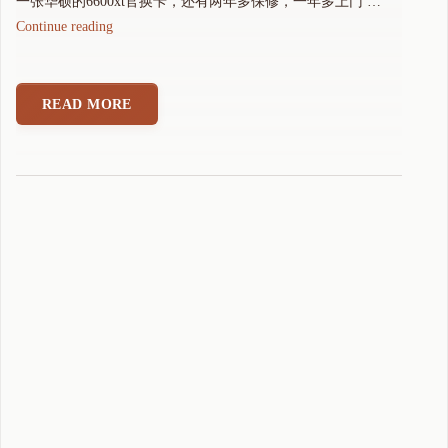
一张华硕的6600xt官换卡，还有两年多保修，一年多上门 …
"
Continue reading
升
级
显
READ MORE
卡
折
腾
记
之
华
硕
6
6
0
0
x
t