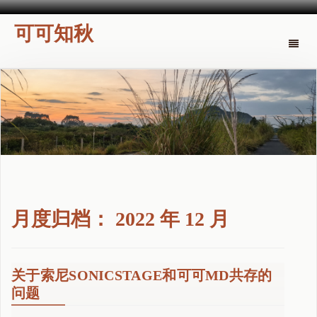
可可知秋
Toggle
naviga
月度归档：
2022 年 12 月
关于索尼SONICSTAGE和可可MD共存的
问题