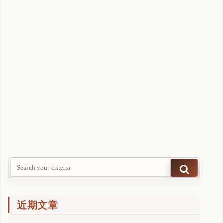
与
B
6
6
0
M
P
L
U
S
D
4
主
板
"
近期文章