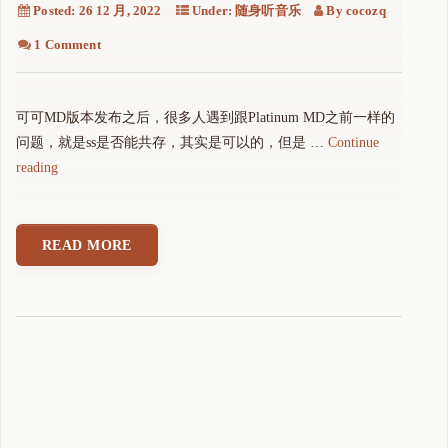
Posted:
26 12 月, 2022
Under:
随身听音乐
By
cocozq
1 Comment
可可MD版本发布之后，很多人遇到跟Platinum MD之前一样的
问题，就是ss是否能共存，其实是可以的，但是 …
Continue
"
reading
关
于
索
READ MORE
尼
S
o
n
i
c
S
t