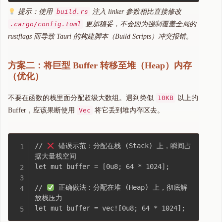
提示：使用
build.rs
注入 linker 参数相比直接修改
.cargo/config.toml
更加稳妥，不会因为强制覆盖全局的
rustflags 而导致 Tauri 的构建脚本（Build Scripts）冲突报错。
方案二：将巨型 Buffer 转移至堆（Heap）内存
（优化）
不要在函数的栈里面分配超级大数组。遇到类似
10KB
以上的
Buffer，应该果断使用
Vec
将它丢到堆内存区去。
// 
 错误示范：分配在栈 (Stack) 上，瞬间占
据大量栈空间

let mut buffer = [0u8; 64 * 1024]; 

// 
 正确做法：分配在堆 (Heap) 上，彻底解
放栈压力
