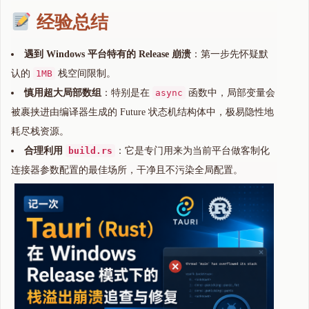
经验总结
遇到 Windows 平台特有的 Release 崩溃
：第一步先怀疑默
认的
1MB
栈空间限制。
慎用超大局部数组
：特别是在
async
函数中，局部变量会
被裹挟进由编译器生成的 Future 状态机结构体中，极易隐性地
耗尽栈资源。
合理利用
build.rs
：它是专门用来为当前平台做客制化
连接器参数配置的最佳场所，干净且不污染全局配置。