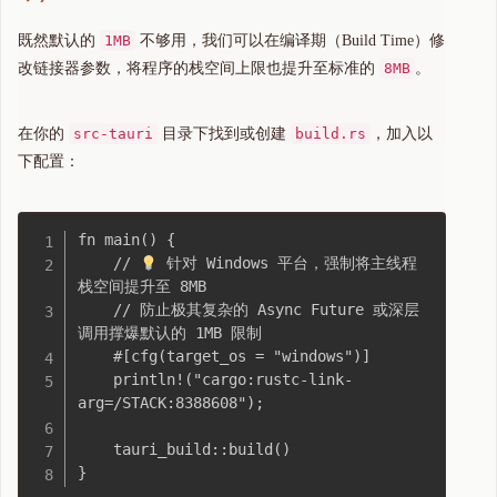
既然默认的
1MB
不够用，我们可以在编译期（Build Time）修
改链接器参数，将程序的栈空间上限也提升至标准的
8MB
。
在你的
src-tauri
目录下找到或创建
build.rs
，加入以
下配置：
fn main() {

    // 
 针对 Windows 平台，强制将主线程
栈空间提升至 8MB 

    // 防止极其复杂的 Async Future 或深层
调用撑爆默认的 1MB 限制

    #[cfg(target_os = "windows")]

    println!("cargo:rustc-link-
arg=/STACK:8388608");

    tauri_build::build()
