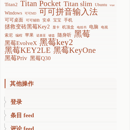
Titan Pocket
Titan slim
Titan2
Ubuntu
vue
可可拼音输入法
Windows
可可MD
可可桌面
手机
安卓
宝宝
可可辅助
拯救变砖黑莓Key2
电脑
机顶盒
显卡
电视
电纸书
黑莓
随身听
苹果
索尼
编程
诺基亚
键盘
黑莓key2
黑莓EvolveX
黑莓KEY2LE
黑莓KeyOne
黑莓Priv
黑莓Q30
其他操作
登录
条目 feed
评论 feed