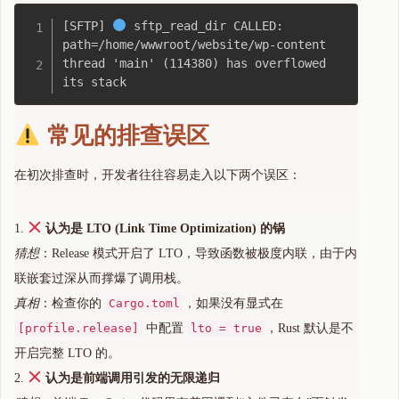
[SFTP] 
 sftp_read_dir CALLED: 
path=/home/wwwroot/website/wp-content

thread 'main' (114380) has overflowed 
常见的排查误区
在初次排查时，开发者往往容易走入以下两个误区：
认为是 LTO (Link Time Optimization) 的锅
猜想
：Release 模式开启了 LTO，导致函数被极度内联，由于内
联嵌套过深从而撑爆了调用栈。
真相
：检查你的
Cargo.toml
，如果没有显式在
[profile.release]
中配置
lto = true
，Rust 默认是不
开启完整 LTO 的。
认为是前端调用引发的无限递归