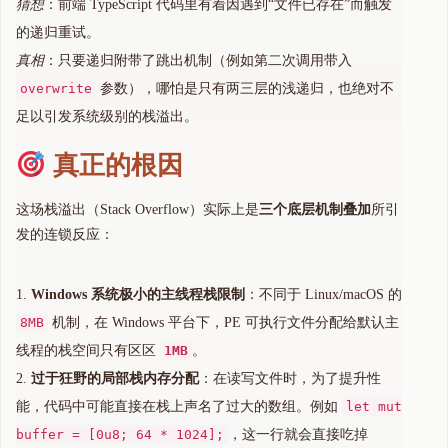
猜想
：前端 TypeScript 代码里有着因遇到“文件已存在”而触发
的递归重试。
真相
：只要递归附带了跳出机制（例如第二次调用带入
overwrite
参数），哪怕是只有两三层的浅递归，也绝对不
足以引发系统级别的栈溢出。
真正的根因
这场栈溢出（Stack Overflow）实际上是
三个底层机制叠加
所引
发的连锁反应：
Windows 系统极小的主线程栈限制
：不同于 Linux/macOS 的
8MB
机制，在 Windows 平台下，PE 可执行文件分配给默认主
线程的栈空间只有区区
1MB
。
过于狂野的局部栈内存分配
：在读写文件时，为了提升性
能，代码中可能直接在栈上声名了过大的数组。例如
let mut
buffer = [0u8; 64 * 1024];
，这一行就会直接吃掉