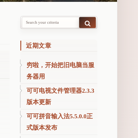
近期文章
穷啦，开始把旧电脑当服
务器用
可可电视文件管理器2.3.3
安
版本更新
卓
可可拼音输入法5.5.0.0正
电
视
式版本发布
机