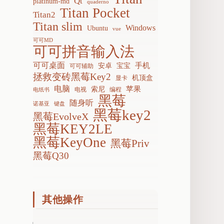
Qt
platinum-md
quaderno
Titan Pocket
Titan2
Titan slim
Windows
Ubuntu
vue
可可MD
可可拼音输入法
可可桌面
手机
安卓
宝宝
可可辅助
拯救变砖黑莓Key2
机顶盒
显卡
电脑
苹果
索尼
电视
编程
电纸书
黑莓
随身听
诺基亚
键盘
黑莓key2
黑莓EvolveX
黑莓KEY2LE
黑莓KeyOne
黑莓Priv
黑莓Q30
其他操作