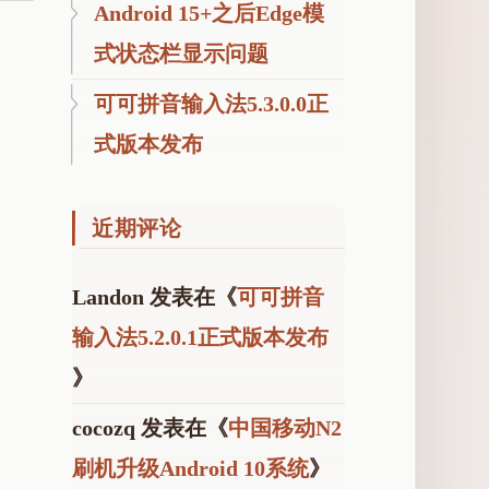
顶
Android 15+之后Edge模
盒
式状态栏显示问题
可可拼音输入法5.3.0.0正
式版本发布
近期评论
可
Landon
发表在《
可可拼音
可
桌
输入法5.2.0.1正式版本发布
面
》
cocozq
发表在《
中国移动N2
刷机升级Android 10系统
》