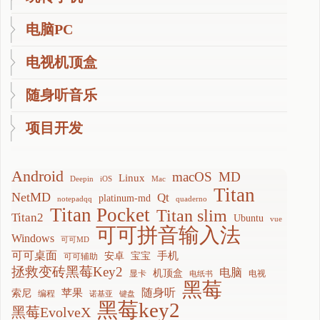
电脑PC
电视机顶盒
随身听音乐
项目开发
Android
macOS
MD
Linux
Deepin
iOS
Mac
Titan
NetMD
Qt
platinum-md
notepadqq
quaderno
Titan Pocket
Titan slim
Titan2
Ubuntu
vue
可可拼音输入法
Windows
可可MD
可可桌面
手机
安卓
宝宝
可可辅助
拯救变砖黑莓Key2
电脑
机顶盒
显卡
电视
电纸书
黑莓
随身听
苹果
索尼
编程
诺基亚
键盘
黑莓key2
黑莓EvolveX