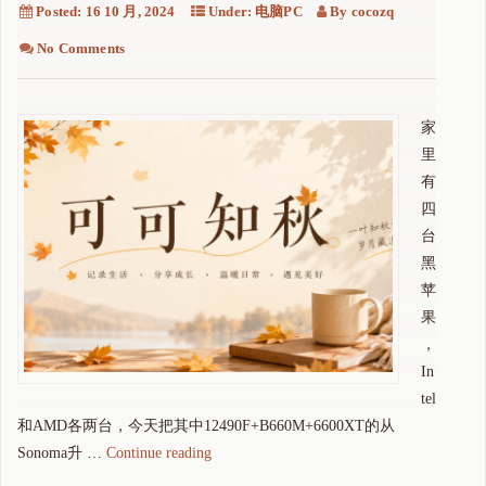
Posted:
16 10 月, 2024
Under:
电脑PC
By
cocozq
No Comments
家
里
有
四
台
黑
苹
果
，
In
tel
和AMD各两台，今天把其中12490F+B660M+6600XT的从
"
Sonoma升 …
Continue reading
黑