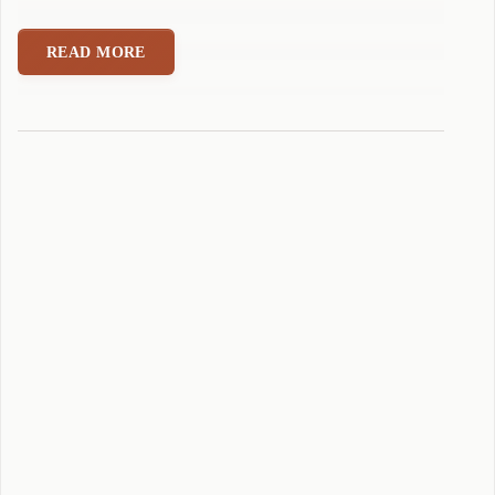
苹
果
READ MORE
升
级
到
m
a
c
O
S
S
e
q
u
o
i
a
的