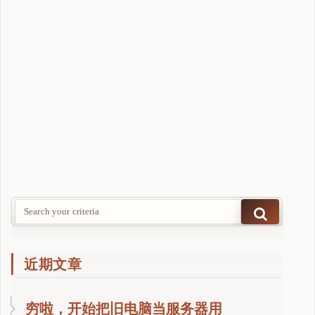
.
1
正
式
版
本
发
布
"
近期文章
穷啦，开始把旧电脑当服务器用