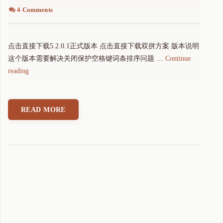
4 Comments
点击直接下载5.2.0.1正式版本 点击直接下载双拼方案 版本说明
这个版本需要解决关闭保护空格键词条排序问题 …
Continue
"
reading
可
可
拼
READ MORE
音
输
入
法
5
.
2
.
0