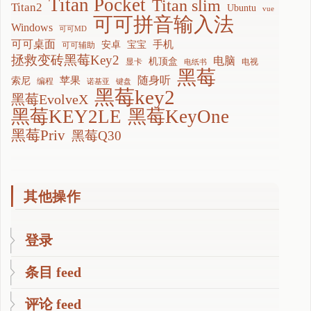
Titan Pocket
Titan slim
Titan2
Ubuntu
vue
可可拼音输入法
Windows
可可MD
可可桌面
手机
安卓
宝宝
可可辅助
拯救变砖黑莓Key2
电脑
机顶盒
显卡
电视
电纸书
黑莓
随身听
苹果
索尼
编程
诺基亚
键盘
黑莓key2
黑莓EvolveX
黑莓KEY2LE
黑莓KeyOne
黑莓Priv
黑莓Q30
其他操作
登录
条目 feed
评论 feed