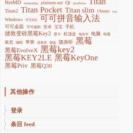
Titan
NetMD
Qt
platinum-md
notepadqq
quaderno
Titan Pocket
Titan slim
Titan2
Ubuntu
vue
可可拼音输入法
Windows
可可MD
可可桌面
手机
安卓
宝宝
可可辅助
拯救变砖黑莓Key2
电脑
机顶盒
显卡
电视
电纸书
黑莓
随身听
苹果
索尼
编程
诺基亚
键盘
黑莓key2
黑莓EvolveX
黑莓KEY2LE
黑莓KeyOne
黑莓Priv
黑莓Q30
其他操作
登录
条目 feed