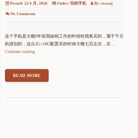
Posted:
22 6 月, 2026
Under:
玩转手机
By
cocozq
No Comments
这个手机是大概9年前我妹刚工作的时候给我爸买的，属于千元
机级别的，这台2G+16G配置买的时候大概七百左右，后 …
"
Continue reading
我
将
小
READ MORE
米
R
e
d
m
i
4
X