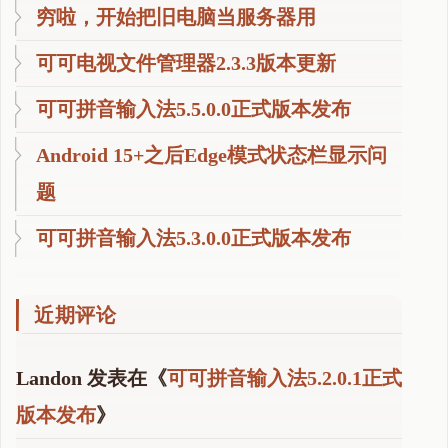
穷啦，开始把旧电脑当服务器用
卓
系
可可电视文件管理器2.3.3版本更新
统
十
可可拼音输入法5.5.0.0正式版本发布
个
大
Android 15+之后Edge模式状态栏显示问
版
题
本
"
可可拼音输入法5.3.0.0正式版本发布
近期评论
Landon
发表在《
可可拼音输入法5.2.0.1正式
版本发布
》