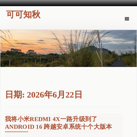
可可知秋
Toggle
naviga
日期:
2026年6月22日
我将小米REDMI 4X一路升级到了
ANDROID 16 跨越安卓系统十个大版本