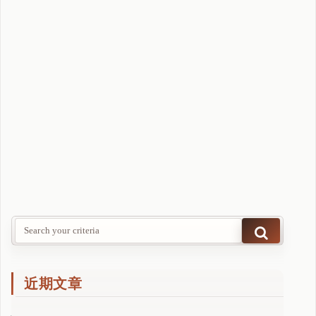
一
路
升
级
到
了
A
n
d
r
o
i
d
1
6
跨
近期文章
越
安