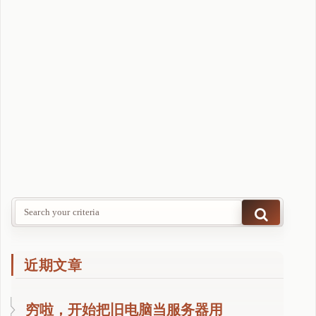
d
T
V
文
件
管
理
器
—
-
可
可
电
视
文
近期文章
件
管
穷啦，开始把旧电脑当服务器用
理