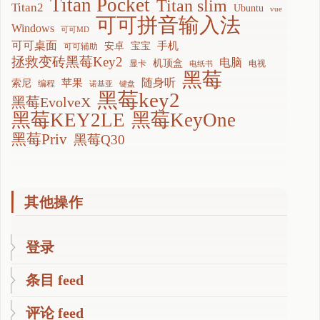
Titan Pocket
Titan slim
Titan2
Ubuntu
vue
可可拼音输入法
Windows
可可MD
可可桌面
手机
安卓
宝宝
可可辅助
拯救变砖黑莓Key2
电脑
机顶盒
显卡
电视
电纸书
黑莓
随身听
苹果
索尼
编程
诺基亚
键盘
黑莓key2
黑莓EvolveX
黑莓KEY2LE
黑莓KeyOne
黑莓Priv
黑莓Q30
其他操作
登录
条目 feed
评论 feed