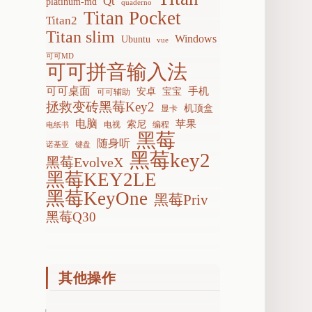
Qt
platinum-md
quaderno
Titan Pocket
Titan2
Titan slim
Windows
Ubuntu
vue
可可MD
可可拼音输入法
可可桌面
手机
安卓
宝宝
可可辅助
拯救变砖黑莓Key2
机顶盒
显卡
电脑
苹果
索尼
电视
编程
电纸书
黑莓
随身听
诺基亚
键盘
黑莓key2
黑莓EvolveX
黑莓KEY2LE
黑莓KeyOne
黑莓Priv
黑莓Q30
其他操作