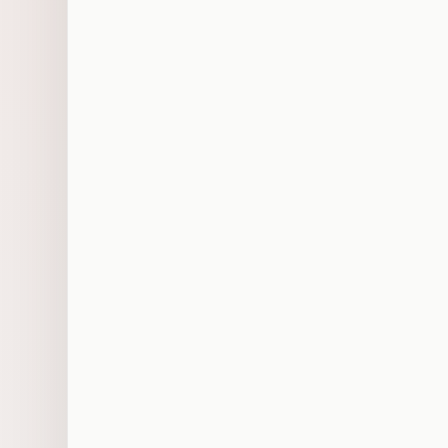
输
入
"