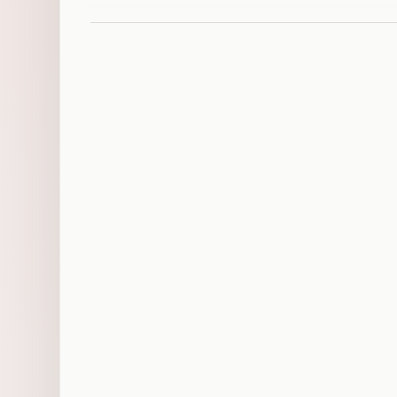
可
拼
音
输
入
法
使
用
技
巧
二
：
常
用
词
条
快
捷