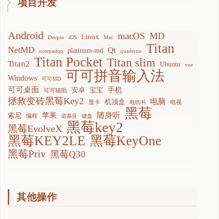
项目开发
Android
macOS
MD
Linux
Deepin
iOS
Mac
Titan
NetMD
Qt
platinum-md
notepadqq
quaderno
Titan Pocket
Titan slim
Titan2
Ubuntu
vue
可可拼音输入法
Windows
可可MD
可可桌面
手机
安卓
宝宝
可可辅助
拯救变砖黑莓Key2
电脑
机顶盒
显卡
电视
电纸书
黑莓
随身听
苹果
索尼
编程
诺基亚
键盘
黑莓key2
黑莓EvolveX
黑莓KEY2LE
黑莓KeyOne
黑莓Priv
黑莓Q30
其他操作