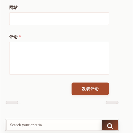
网站
评论
*
Previous
Next
Post
Post