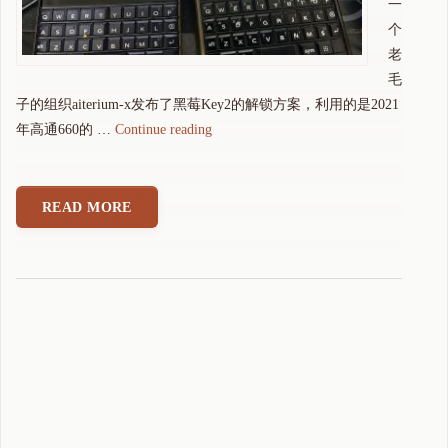
一
个
老
毛
子的组织aiterium-x发布了黑莓Key2的解锁方案，利用的是2021
"
年高通660的 …
Continue reading
黑
莓
K
READ MORE
E
Y
2
可
以
刷
A
n
d