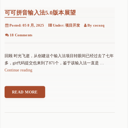
可可拼音输入法5.0版本展望
Posted:
05 8 月, 2025
Under:
项目开发
By
cocozq
18 Comments
回顾 时光飞逝，从创建这个输入法项目转眼间已经过去了七年
多，git代码提交也来到了871个，鉴于该输入法一直是 …
"
Continue reading
可
可
拼
READ MORE
音
输
入
法
5