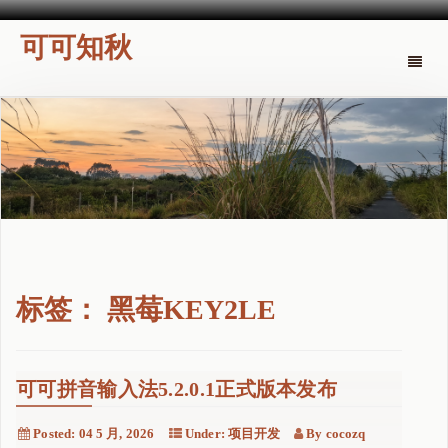
可可知秋
Toggle
naviga
标签：
黑莓KEY2LE
可可拼音输入法5.2.0.1正式版本发布
Posted:
04 5 月, 2026
Under:
项目开发
By
cocozq