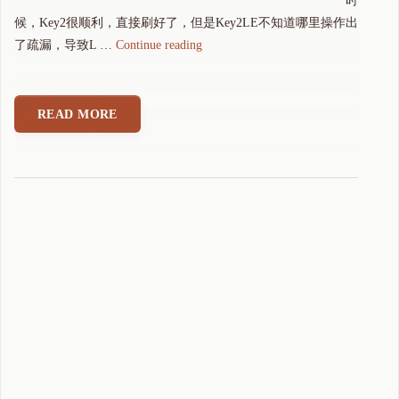
时
候，Key2很顺利，直接刷好了，但是Key2LE不知道哪里操作出
"
了疏漏，导致L …
Continue reading
黑
莓
K
READ MORE
e
y
2
/
K
e
y
2
L
E
刷
机