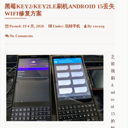
黑莓KEY2/KEY2LE刷机ANDROID 15丢失
WIFI修复方案
Posted:
19 4 月, 2026
Under:
玩转手机
By
cocozq
No Comments
之
前
我
刷
A
nd
ro
id
15
的