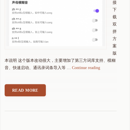
接
下
载
双
拼
方
案
版
本说明 这个版本改动很大，主要增加了第三方词库支持、模糊
"
音、快速启动、通讯录词条导入等 …
Continue reading
可
可
拼
READ MORE
音
输
入
法
5