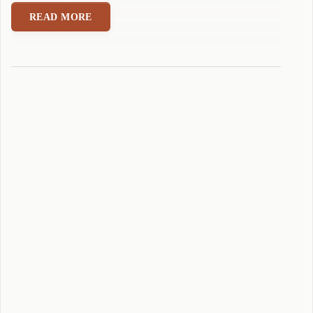
拼
READ MORE
音
输
入
法
5
.
1
.
3
.
9
正
式
版
本
发
布