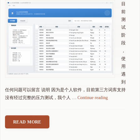
目
前
测
试
阶
段
，
使
用
遇
到
任何问题可以留言 说明 因为是个人软件，目前第三方词库支持
"
没有经过完整的压力测试，我个人 …
Continue reading
可
可
拼
READ MORE
音
输