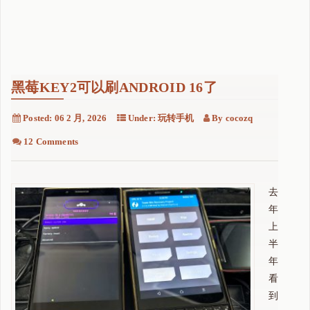
案
"
黑莓KEY2可以刷ANDROID 16了
Posted:
06 2 月, 2026
Under:
玩转手机
By
cocozq
12 Comments
去
年
上
半
年
看
到