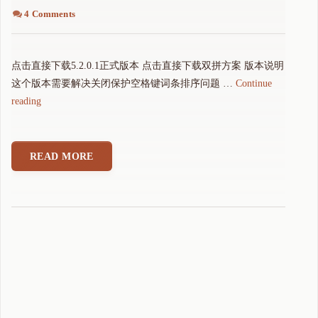
4 Comments
点击直接下载5.2.0.1正式版本 点击直接下载双拼方案 版本说明
这个版本需要解决关闭保护空格键词条排序问题 …
Continue
"
reading
可
可
拼
READ MORE
音
输
入
法
5
.
2
.
0