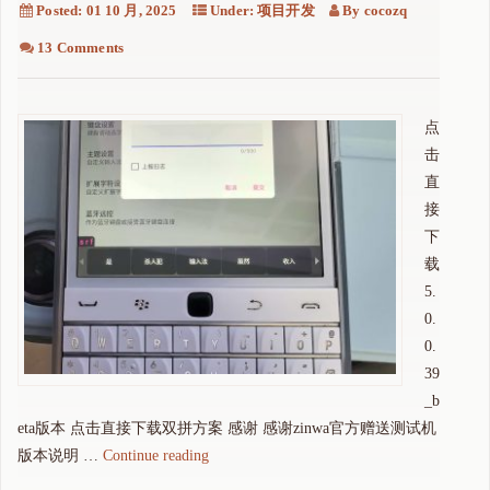
Posted:
01 10 月, 2025
Under:
项目开发
By
cocozq
13 Comments
点
击
直
接
下
载
5.
0.
0.
39
_b
eta版本 点击直接下载双拼方案 感谢 感谢zinwa官方赠送测试机
"
版本说明 …
Continue reading
z