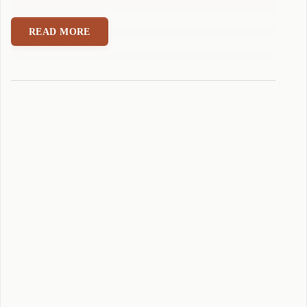
i
n
READ MORE
w
a
Q
2
5
可
可
拼
音
输
入
法
适
配
(
2