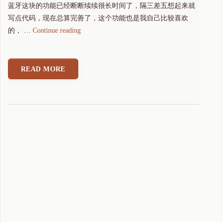
蓝牙这块的功能已经断断续续很长时间了，隔三差五想起来就
写点代码，现在总算完善了，这个功能也是我自己比较喜欢
"
的， …
Continue reading
可
可
拼
READ MORE
音
输
入
法
蓝
牙
键
盘
功
能
完
成