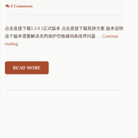
4 Comments
点击直接下载5.2.0.1正式版本 点击直接下载双拼方案 版本说明
这个版本需要解决关闭保护空格键词条排序问题 …
Continue
"
reading
可
可
拼
READ MORE
音
输
入
法
5
.
2
.
0