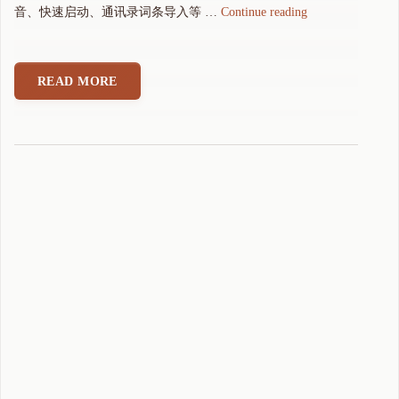
"
音、快速启动、通讯录词条导入等 …
Continue reading
可
可
拼
READ MORE
音
输
入
法
5
.
0
测
试
版
本
(
2
0