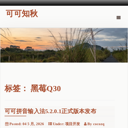
可可知秋
Toggle
naviga
标签：
黑莓Q30
可可拼音输入法5.2.0.1正式版本发布
Posted:
04 5 月, 2026
Under:
项目开发
By
cocozq