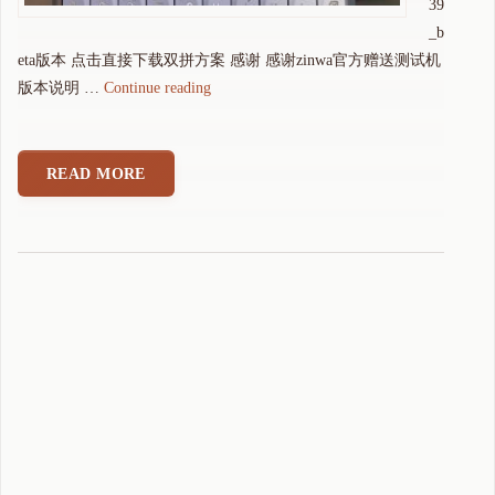
39
_b
eta版本 点击直接下载双拼方案 感谢 感谢zinwa官方赠送测试机
"
版本说明 …
Continue reading
z
i
n
READ MORE
w
a
Q
2
5
可
可
拼
音
输
入