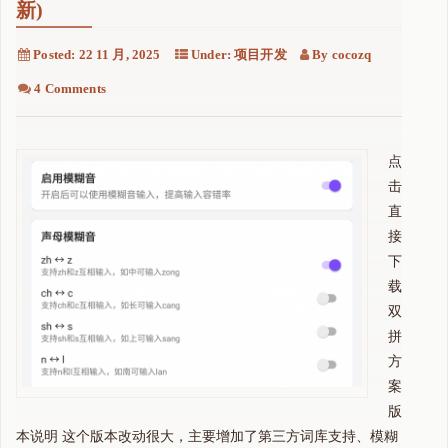
新)
Posted:
22 11 月, 2025
Under:
项目开发
By
cocozq
4 Comments
点
击
直
接
下
载
双
拼
方
案
版
本说明 这个版本改动很大，主要增加了第三方词库支持、模糊