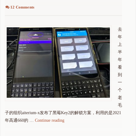
12 Comments
去
年
上
半
年
看
到
一
个
老
毛
子的组织aiterium-x发布了黑莓Key2的解锁方案，利用的是2021
"
年高通660的 …
Continue reading
黑
莓