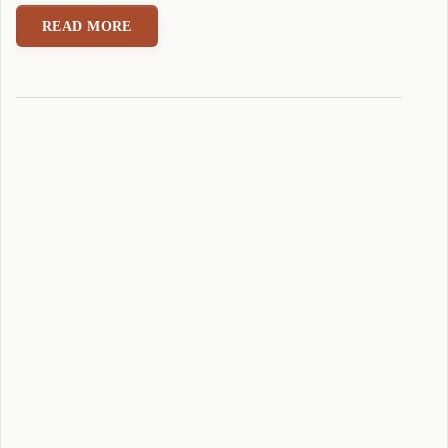
K
READ MORE
E
Y
2
可
以
刷
A
n
d
r
o
i
d
1
6
了
"