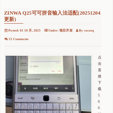
ZINWA Q25可可拼音输入法适配(20251204
更新)
Posted:
01 10 月, 2025
Under:
项目开发
By
cocozq
13 Comments
点
击
直
接
下
载
5.
0.
0.