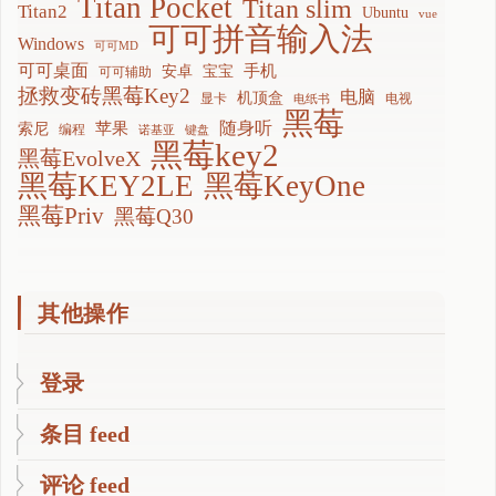
Titan Pocket
Titan slim
Titan2
Ubuntu
vue
可可拼音输入法
Windows
可可MD
可可桌面
手机
安卓
宝宝
可可辅助
拯救变砖黑莓Key2
电脑
机顶盒
显卡
电视
电纸书
黑莓
随身听
苹果
索尼
编程
诺基亚
键盘
黑莓key2
黑莓EvolveX
黑莓KEY2LE
黑莓KeyOne
黑莓Priv
黑莓Q30
其他操作
登录
条目 feed
评论 feed