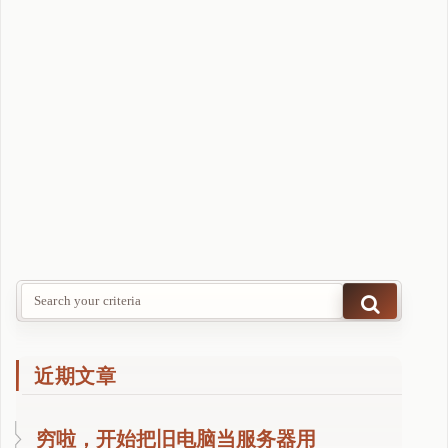
.
8
版
本
发
布
（
支
持
T
i
t
a
n
2
近期文章
）
"
穷啦，开始把旧电脑当服务器用