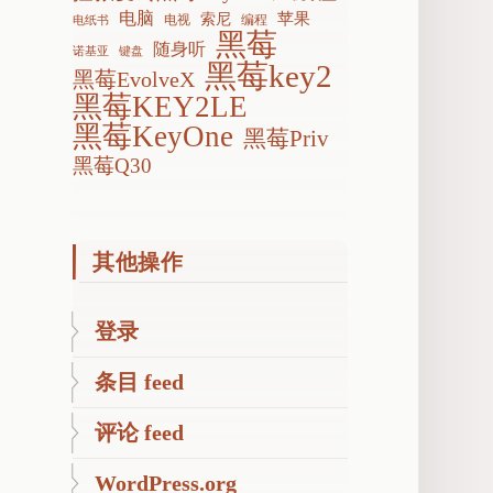
电脑
苹果
索尼
电视
编程
电纸书
黑莓
随身听
诺基亚
键盘
黑莓key2
黑莓EvolveX
黑莓KEY2LE
黑莓KeyOne
黑莓Priv
黑莓Q30
其他操作
登录
条目 feed
评论 feed
WordPress.org