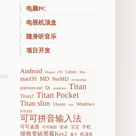
电脑PC
电视机顶盒
随身听音乐
项目开发
Android
Linux
Deepin
iOS
Mac
macOS
MD
NetMD
Next
notepadqq
Titan
Post
Qt
platinum-md
quaderno
Titan Pocket
Titan2
Titan slim
Windows
Ubuntu
vue
可可MD
可可拼音输入法
可可桌面
手机
安卓
宝宝
可可辅助
拯救变砖黑莓Key2
机顶盒
显卡