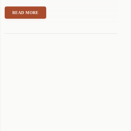
可
拼
READ MORE
音
输
入
法
5
.
1
.
3
.
9
正
式
版
本
发