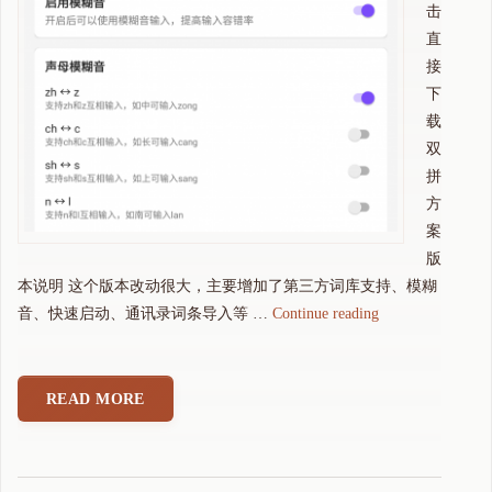
击
直
接
下
载
双
拼
方
案
版
本说明 这个版本改动很大，主要增加了第三方词库支持、模糊
"
音、快速启动、通讯录词条导入等 …
Continue reading
可
可
拼
READ MORE
音
输
入