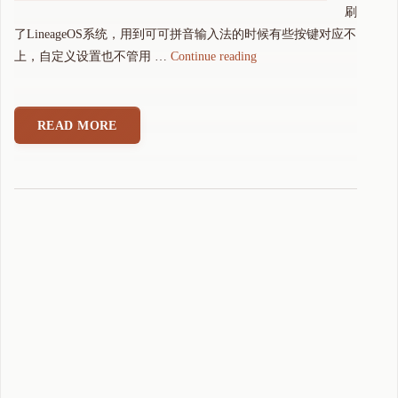
刷
了LineageOS系统，用到可可拼音输入法的时候有些按键对应不
"
上，自定义设置也不管用 …
Continue reading
Z
i
n
READ MORE
w
a
Q
2
5
按
键
自
定
义
M
a