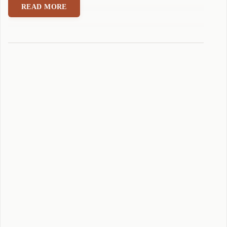
拼
READ MORE
音
输
入
法
5
.
0
版
本
词
库
制
作
工
具
发
布