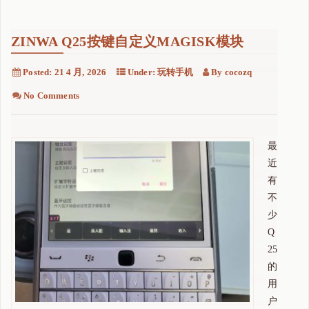
ZINWA Q25按键自定义MAGISK模块
Posted:
21 4 月, 2026
Under:
玩转手机
By
cocozq
No Comments
最
近
有
不
少
Q
25
的
用
户