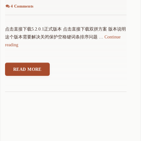
4 Comments
点击直接下载5.2.0.1正式版本 点击直接下载双拼方案 版本说明
这个版本需要解决关闭保护空格键词条排序问题 …
Continue
"
reading
可
可
拼
READ MORE
音
输
入
法
5
.
2
.
0