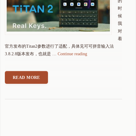
的
时
候
我
对
着
官方发布的Titan2参数进行了适配，具体见可可拼音输入法
"
3.8.2.8版本发布，也就是 …
Continue reading
关
于
可
READ MORE
可
拼
音
输
入
法
T