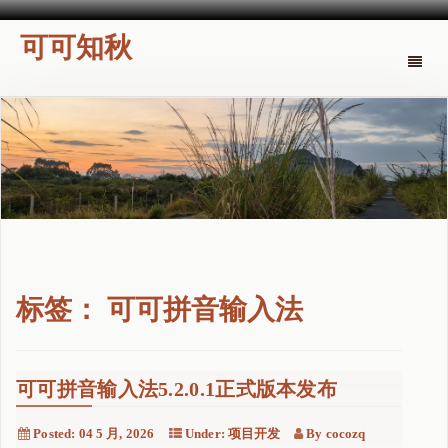
可可知秋
Toggle
naviga
标签：
可可拼音输入法
可可拼音输入法5.2.0.1正式版本发布
Posted:
04 5 月, 2026
Under:
项目开发
By
cocozq