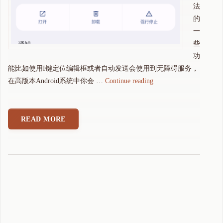
法
的
一
些
功
能比如使用I键定位编辑框或者自动发送会使用到无障碍服务，
"
在高版本Android系统中你会 …
Continue reading
可
可
拼
READ MORE
音
输
入
法
无
障
碍
被